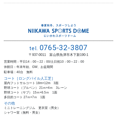
0765-32-3807
tel.
〒937-0011 富山県魚津市木下新190-1
営業時間：平日14：00～22：00/土日祝10：00～22：00
休館日：年末年始、GW、お盆期間
駐車場：40台 無料
コート［ロングパイル人工芝］
屋内フットサルコート 18m×12m 3面
野球コート（ブルペン） 21ｍ×4ｍ 3レーン
野球コート（サブ） 15ｍ×6.5ｍ 1面
多目的コート 27ｍ×7ｍ 1面
その他
ミニトレーニングジム 更衣室（男女）
シャワー室（無料・男女）