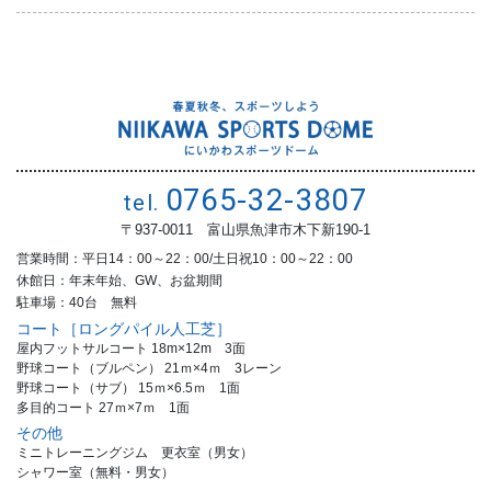
0765-32-3807
tel.
〒937-0011 富山県魚津市木下新190-1
営業時間：平日14：00～22：00/土日祝10：00～22：00
休館日：年末年始、GW、お盆期間
駐車場：40台 無料
コート［ロングパイル人工芝］
屋内フットサルコート 18m×12m 3面
野球コート（ブルペン） 21ｍ×4ｍ 3レーン
野球コート（サブ） 15ｍ×6.5ｍ 1面
多目的コート 27ｍ×7ｍ 1面
その他
ミニトレーニングジム 更衣室（男女）
シャワー室（無料・男女）