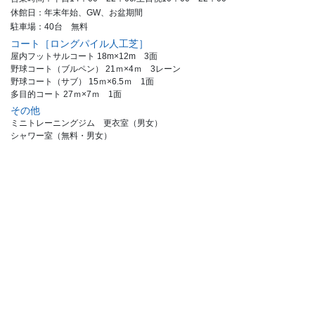
休館日：年末年始、GW、お盆期間
駐車場：40台 無料
コート［ロングパイル人工芝］
屋内フットサルコート 18m×12m 3面
野球コート（ブルペン） 21ｍ×4ｍ 3レーン
野球コート（サブ） 15ｍ×6.5ｍ 1面
多目的コート 27ｍ×7ｍ 1面
その他
ミニトレーニングジム 更衣室（男女）
シャワー室（無料・男女）