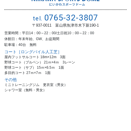
0765-32-3807
tel.
〒937-0011 富山県魚津市木下新190-1
営業時間：平日14：00～22：00/土日祝10：00～22：00
休館日：年末年始、GW、お盆期間
駐車場：40台 無料
コート［ロングパイル人工芝］
屋内フットサルコート 18m×12m 3面
野球コート（ブルペン） 21ｍ×4ｍ 3レーン
野球コート（サブ） 15ｍ×6.5ｍ 1面
多目的コート 27ｍ×7ｍ 1面
その他
ミニトレーニングジム 更衣室（男女）
シャワー室（無料・男女）